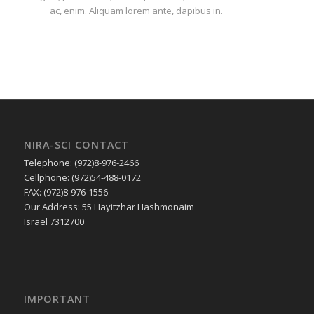
ac, enim. Aliquam lorem ante, dapibus in.
NIRA-SCI CONTACT
Telephone: (972)8-976-2466
Cellphone: (972)54-488-0172
FAX: (972)8-976-1556
Our Address: 55 Hayitzhar Hashmonaim
Israel 7312700
IMPORTANT