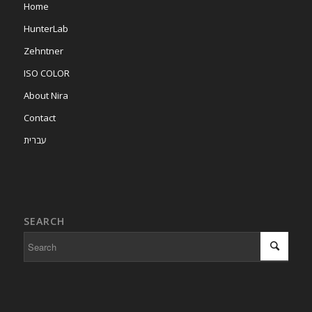
Home
HunterLab
Zehntner
ISO COLOR
About Nira
Contact
עברית
SEARCH